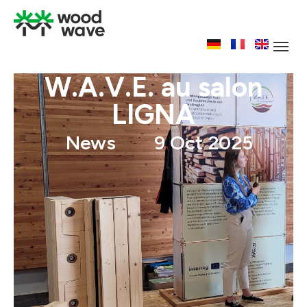
W.A.V.E. au salon
LIGNA
News
9 Oct 2025