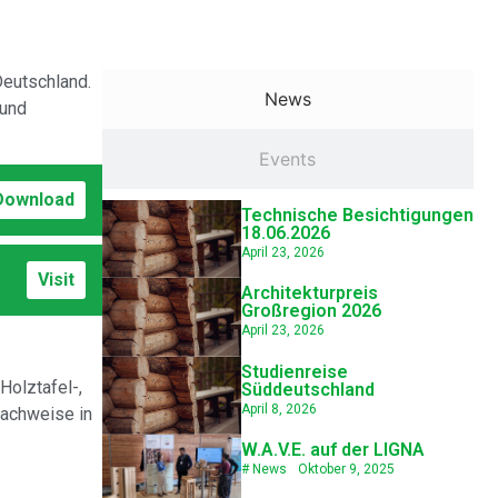
Deutschland.
News
 und
Events
Download
Technische Besichtigungen
18.06.2026
April 23, 2026
Visit
Architekturpreis
Großregion 2026
April 23, 2026
Studienreise
Holztafel-,
Süddeutschland
April 8, 2026
nachweise in
W.A.V.E. auf der LIGNA
#
News
Oktober 9, 2025