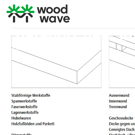
dataholz.de – In
Oktober 9, 2025