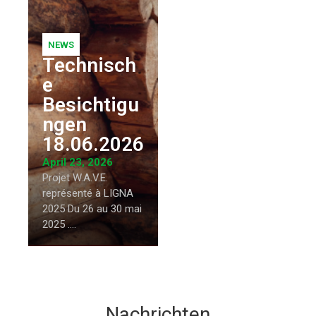
NEWS
Technisch
e
Besichtigu
ngen
18.06.2026
April 23, 2026
Projet W.A.V.E.
représenté à LIGNA
2025 Du 26 au 30 mai
2025 ....
Nachrichten