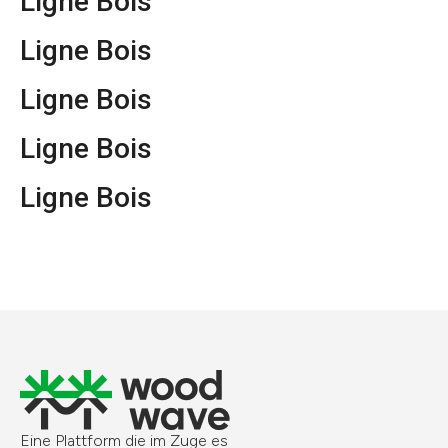
Ligne Bois
Ligne Bois
Ligne Bois
Ligne Bois
Ligne Bois
Eine Plattform die im Zuge es