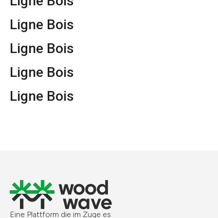
Ligne Bois
Ligne Bois
Ligne Bois
Ligne Bois
Ligne Bois
Eine Plattform die im Zuge es