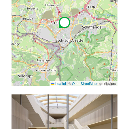
Leaflet
|
©
OpenStreetMap
contributors