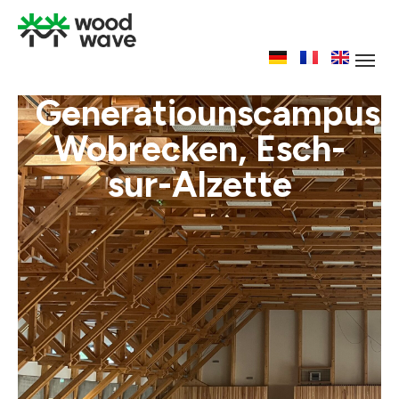
Generatiounscampus
Wobrecken, Esch-
sur-Alzette