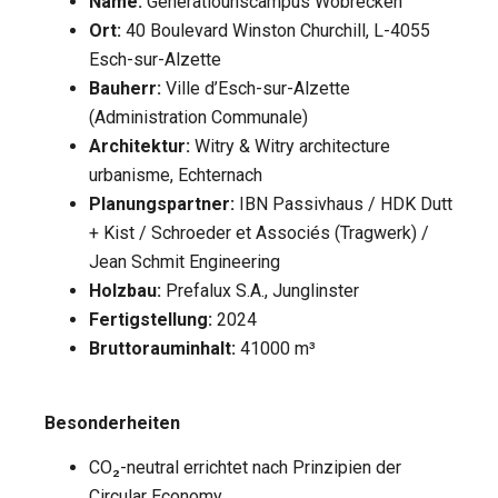
Name:
Generatiounscampus Wobrecken
Ort:
40 Boulevard Winston Churchill, L-4055
Esch-sur-Alzette
Bauherr:
Ville d’Esch-sur-Alzette
(Administration Communale)
Architektur:
Witry & Witry architecture
urbanisme, Echternach
Planungspartner:
IBN Passivhaus / HDK Dutt
+ Kist / Schroeder et Associés (Tragwerk) /
Jean Schmit Engineering
Holzbau:
Prefalux S.A., Junglinster
Fertigstellung:
2024
Bruttorauminhalt:
41000 m³
Besonderheiten
CO₂-neutral errichtet nach Prinzipien der
Circular Economy