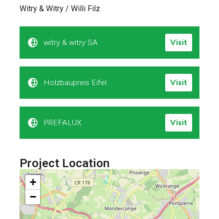
Witry & Witry / Willi Filz
witry & witry SA
Visit
Holzbaupreis Eifel
Visit
PREFALUX
Visit
Project Location
+
−