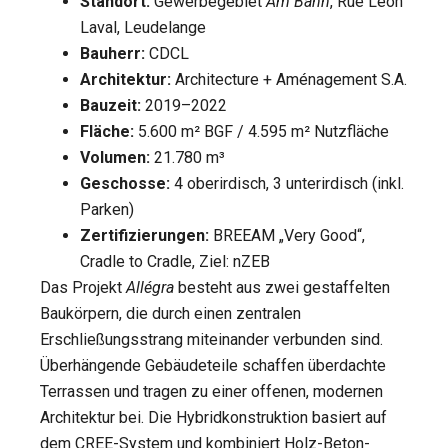
Standort:
Gewerbegebiet
Am Bann
, Rue Léon
Laval, Leudelange
Bauherr:
CDCL
Architektur:
Architecture + Aménagement S.A.
Bauzeit:
2019–2022
Fläche:
5.600 m² BGF / 4.595 m² Nutzfläche
Volumen:
21.780 m³
Geschosse:
4 oberirdisch, 3 unterirdisch (inkl.
Parken)
Zertifizierungen:
BREEAM „Very Good“,
Cradle to Cradle, Ziel: nZEB
Das Projekt
Allégra
besteht aus zwei gestaffelten
Baukörpern, die durch einen zentralen
Erschließungsstrang miteinander verbunden sind.
Überhängende Gebäudeteile schaffen überdachte
Terrassen und tragen zu einer offenen, modernen
Architektur bei. Die Hybridkonstruktion basiert auf
dem CREE-System und kombiniert Holz-Beton-