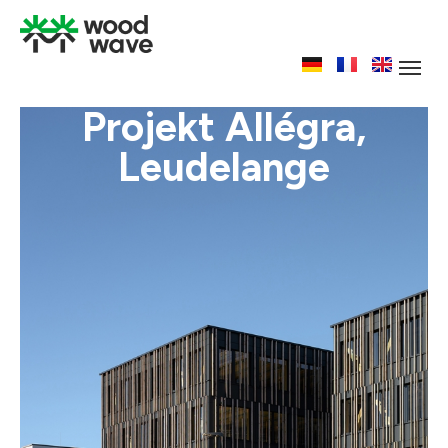
Projekt Allégra,
Leudelange