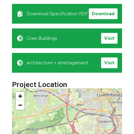
Download Specification PDF
Download
Cree Buildings
Visit
architecture + aménagement
Visit
Project Location
+
−