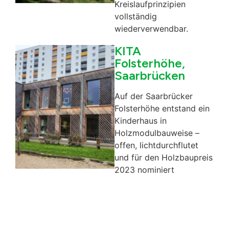
Kreislaufprinzipien
vollständig
wiederverwendbar.
KITA
Folsterhöhe,
Saarbrücken
Auf der Saarbrücker
Folsterhöhe entstand ein
Kinderhaus in
Holzmodulbauweise –
offen, lichtdurchflutet
und für den Holzbaupreis
2023 nominiert