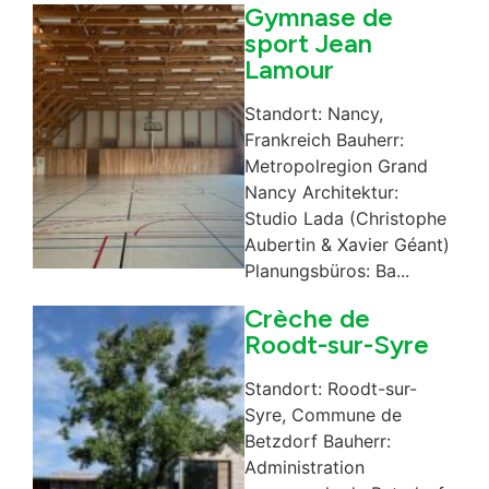
Gymnase de
sport Jean
Lamour
Standort: Nancy,
Frankreich Bauherr:
Metropolregion Grand
Nancy Architektur:
Studio Lada (Christophe
Aubertin & Xavier Géant)
Planungsbüros: Ba...
Crèche de
Roodt-sur-Syre
Standort: Roodt-sur-
Syre, Commune de
Betzdorf Bauherr:
Administration