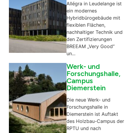
Allégra in Leudelange ist
ein modernes
Hybridbürogebäude mit
flexiblen Flächen,
nachhaltiger Technik und
den Zertifizierungen
BREEAM „Very Good“
un...
Werk- und
Forschungshalle,
Campus
Diemerstein
Die neue Werk- und
Forschungshalle in
Diemerstein ist Auftakt
des Holzbau-Campus der
RPTU und nach